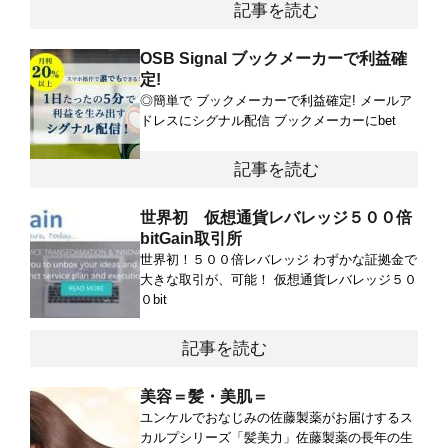
記事を読む
OSB Signal ブックメーカーで利益確
定!
◎簡単で ブックメーカーで利益確定! メールア
ドレスにシグナル配信 ブックメーカーにbet
記事を読む
世界初 仮想通貨レバレッジ５００倍
bitGain取引所
世界初！５００倍レバレッジ わずかな証拠金で
大きな取引が、可能！ 仮想通貨レバレッジ５０
０bit
記事を読む
美容＝髪・美肌＝
ユンケルでおなじみの佐藤製薬がお届けするス
カルプシリーズ「髪美力」佐藤製薬の長年の生