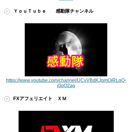
ＹｏｕＴｕｂｅ 感動隊チャンネル
https://www.youtube.com/channel/UCvVBdKJpmOjRLoQ-
j0oQ2ag
FXアフェリエイト ＸＭ