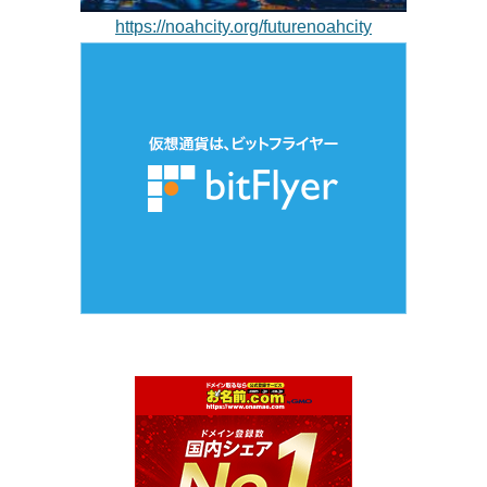
https://noahcity.org/futurenoahcity