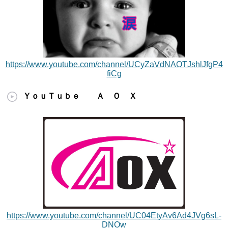
https://www.youtube.com/channel/UCyZaVdNAOTJshlJfgP4
fiCg
ＹｏｕＴｕｂｅ Ａ Ｏ Ｘ
https://www.youtube.com/channel/UC04EtyAv6Ad4JVg6sL-
DNOw