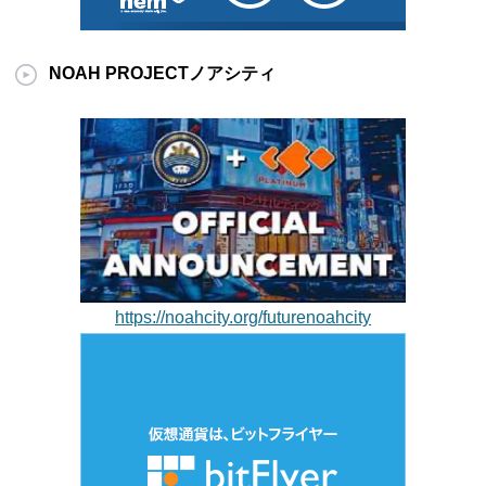
NOAH PROJECTノアシティ
https://noahcity.org/futurenoahcity