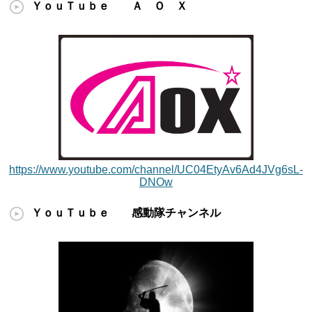
ＹｏｕＴｕｂｅ Ａ Ｏ Ｘ
https://www.youtube.com/channel/UC04EtyAv6Ad4JVg6sL-
DNOw
ＹｏｕＴｕｂｅ 感動隊チャンネル