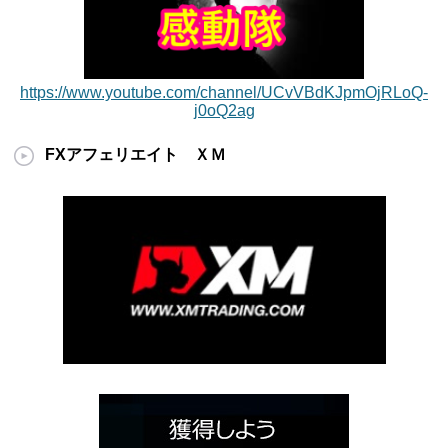
https://www.youtube.com/channel/UCvVBdKJpmOjRLoQ-
j0oQ2ag
FXアフェリエイト ＸＭ